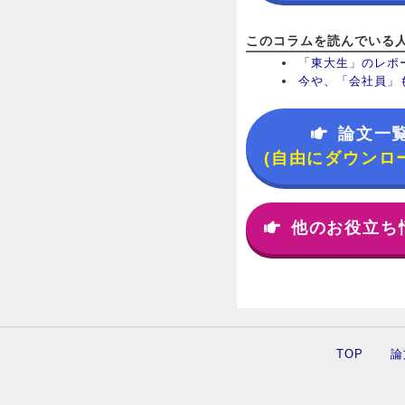
このコラムを読んでいる
「東大生」のレポ
今や、「会社員」
論文一
(自由にダウンロ
他のお役立ち
TOP
論