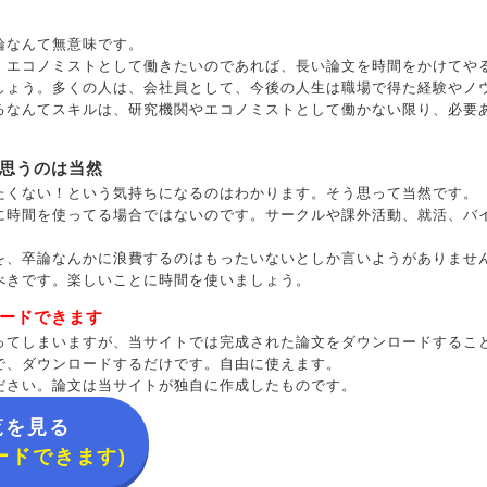
論なんて無意味です。
、エコノミストとして働きたいのであれば、長い論文を時間をかけてや
しょう。多くの人は、会社員として、今後の人生は職場で得た経験やノ
るなんてスキルは、研究機関やエコノミストとして働かない限り、必要
思うのは当然
たくない！という気持ちになるのはわかります。そう思って当然です。
に時間を使ってる場合ではないのです。サークルや課外活動、就活、バ
を、卒論なんかに浪費するのはもったいないとしか言いようがありませ
べきです。楽しいことに時間を使いましょう。
ードできます
ってしまいますが、当サイトでは完成された論文をダウンロードするこ
で、ダウンロードするだけです。自由に使えます。
ださい。論文は当サイトが独自に作成したものです。
覧を見る
ードできます)