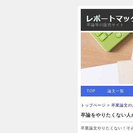
卒論等の販売サイト
TOP
論文一覧
トップページ
>
卒業論文の
卒論をやりたくない人
卒業論文やりたくない！そ