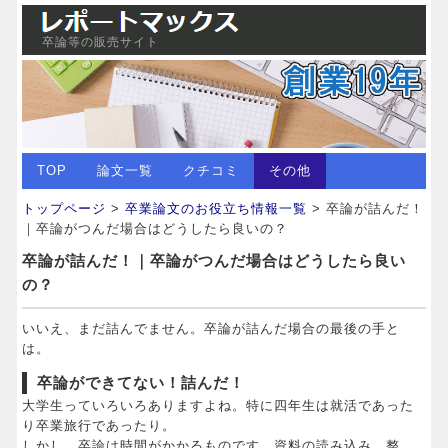
卒論等の販売サイト
TOP
論文一覧
クチコミ
その他
トップページ
>
卒業論文のお役立ち情報一覧
> 卒論が詰んだ！
｜卒論がつんだ場合はどうしたら良いの？
卒論が詰んだ！｜卒論がつんだ場合はどうしたら良い
の？
いいえ、まだ詰んでません。卒論が詰んだ場合の最後の手と
は。
卒論ができてない！詰んだ！
大学生っていろいろありますよね。特に四年生は就活であった
り卒業旅行であったり。
しかし、卒論は時間がかかるものです。資料の読み込み、整