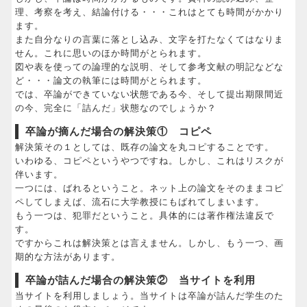
理、考察を考え、結論付ける・・・これはとても時間がかかり
ます。
また自分なりの言葉に落とし込み、文字を打たなくてはなりま
せん。これに思いのほか時間がとられます。
図や表を使っての論理的な説明、そして参考文献の明記などな
ど・・・論文の執筆には時間がとられます。
では、卒論ができていない状態である今、そして提出期限間近
の今、完全に「詰んだ」状態なのでしょうか？
卒論が摘んだ場合の解決策① コピペ
解決策その１としては、既存の論文を丸コピすることです。
いわゆる、コピペというやつですね。しかし、これはリスクが
伴います。
一つには、ばれるということ。ネット上の論文をそのままコピ
ペしてしまえば、流石に大学教授にもばれてしまいます。
もう一つは、犯罪だということ。具体的には著作権法違反で
す。
ですからこれは解決策とは言えません。しかし、もう一つ、画
期的な方法があります。
卒論が詰んだ場合の解決策② 当サイトを利用
当サイトを利用しましょう。当サイトは卒論が詰んだ学生のた