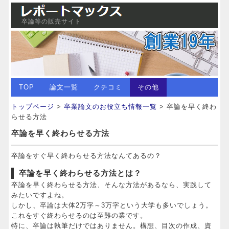
卒論等の販売サイト
TOP
論文一覧
クチコミ
その他
トップページ
>
卒業論文のお役立ち情報一覧
> 卒論を早く終わ
らせる方法
卒論を早く終わらせる方法
卒論をすぐ早く終わらせる方法なんてあるの？
卒論を早く終わらせる方法とは？
卒論を早く終わらせる方法、そんな方法があるなら、実践して
みたいですよね。
しかし、卒論は大体2万字～3万字という大学も多いでしょう。
これをすぐ終わらせるのは至難の業です。
特に、卒論は執筆だけではありません。構想、目次の作成、資