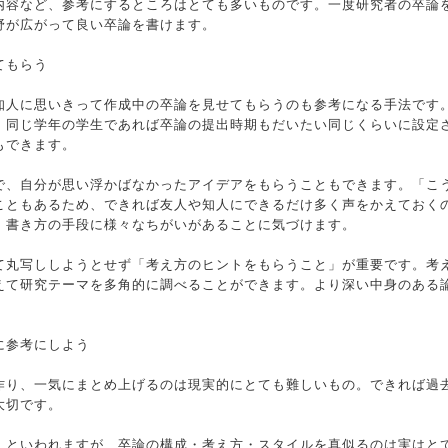
内容など、参考にするところはとても多いものです。一度研究者の卒論
野が広がって良い卒論を書けます。
てもらう
知人に思いきって作成中の卒論を見せてもらうのも参考になる手法です
。同じ学年の学生であれば卒論の提出時期もだいたい同じくらいに設定
もできます。
で、自分が思い浮かばなかったアイデアをもらうこともできます。「こ
こともあるため、できれば友人や知人にできるだけ多く声をかえておく
、書き方の手段に様々なちがいがあることに気づけます。
て丸写ししようとせず「考え方のヒントをもらうこと」が重要です。考
えて研究テーマを多角的に調べることができます。より深い中身のある
に参考にしよう
作り、一気にまとめ上げるのは現実的にとても難しいもの。できれば過
大切です。
…といわれますが、卒論の構成・考え方・スタイルを真似るのは実はと