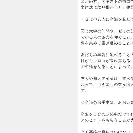
まとめ方、テキストの構成
文作成に取り掛かると、視
・ゼミの友人に卒論を見せ
同じ大学の仲間や、ゼミの
でいる人の協力を仰ぐこと
料を集めて書き進めること
友だちの卒論に触れること
目からウロコが零れ落ちる
の卒論を見ることによって
友人や知人の卒論は、すべ
よって、引き出しの数が増
す。
◇卒論のお手本は、おおい
卒論を自分の頭の中だけで
アのヒントをもらうことが
よく卒論の真似はいけない