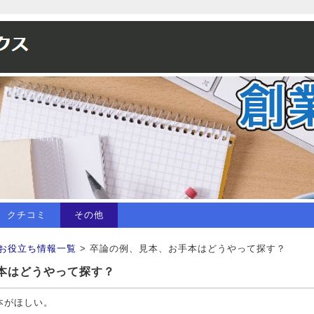
クチコミ
その他
お役立ち情報一覧
> 卒論の例、見本、お手本はどうやって探す？
本はどうやって探す？
本がほしい。