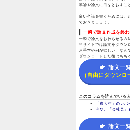
卒論や論文に目をとおすこ
良い卒論を書くためには、
ておきましょう。
一瞬で論文作成を終わ
一瞬で論文をおわらせる方
当サイトでは論文をダウン
お手本や例が欲しい、なん
ダウンロードした後はもち
論文一
(自由にダウンロ
このコラムを読んでいる
「東大生」のレポ
今や、「会社員」
論文一