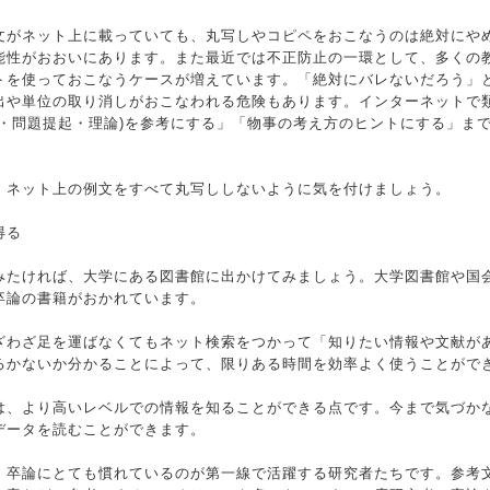
文がネット上に載っていても、丸写しやコピペをおこなうのは絶対にや
能性がおおいにあります。また最近では不正防止の一環として、多くの
トを使っておこなうケースが増えています。「絶対にバレないだろう」
出や単位の取り消しがおこなわれる危険もあります。インターネットで
マ・問題提起・理論)を参考にする」「物事の考え方のヒントにする」ま
、ネット上の例文をすべて丸写ししないように気を付けましょう。
得る
みたければ、大学にある図書館に出かけてみましょう。大学図書館や国
卒論の書籍がおかれています。
ざわざ足を運ばなくてもネット検索をつかって「知りたい情報や文献が
るかないか分かることによって、限りある時間を効率よく使うことがで
は、より高いレベルでの情報を知ることができる点です。今まで気づか
データを読むことができます。
、卒論にとても慣れているのが第一線で活躍する研究者たちです。参考