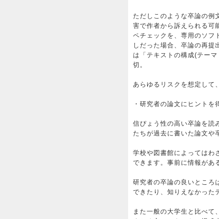
ただしこのような卒論の例
害で作者から訴えられる可
ペチェックを、専用のソフ
しだった場合、卒論の再提
は「テキストの構成(テー
切。
あらゆるリスクを想定して
・研究者の論文にヒントを
信ぴょう性の高い卒論を読
たちが過去に書いた論文や
学校や図書館によってはわ
できます。事前に情報があ
研究者の卒論の良いところ
できたり、知りえなかった
また一般の大学生と比べて