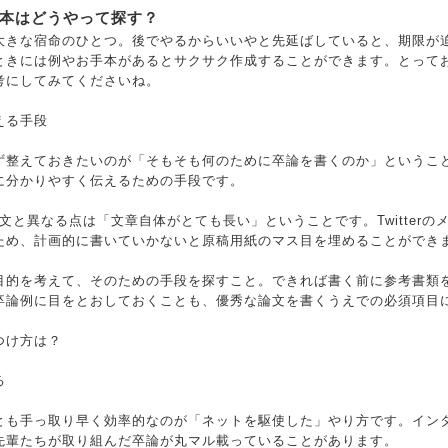
本はどうやって探す？
大きな宿命のひとつ。後でやるからいいやと先延ばしていると、期限が
ときには例やお手本があるとサクサク作成することができます。とって
考にしてみてくださいね。
える手段
ず整えておきたいのが「そもそも何のために卒論を書くのか」というこ
に分かりやすく伝えるための手段です。
書く文と異なる点は「文章自体がとても長い」ということです。Twitter
ため、計画的に書いていかないと原稿用紙のマス目を埋めることができ
目的を考えて、そのための手段を探すこと。できれば書く前に参考書類
卒論例に目をとおしておくことも、優秀な論文を書くうえでの必須項目
つけ方は？
る
とも手っ取り早く効率的なのが「ネットを駆使した」やり方です。イン
先輩たちが取り組んだ卒論が丸マル載っていることがあります。