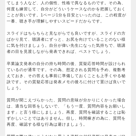
てしまう人など、人の個性、性格で異なるものです。その為、
何度も練習して、自分がどういうケースなのかを把握しておく
ことが良いです。1ページ1分を目安といったのは、この程度が
一番、聴き手が理解しやすいスピードだからです。
スライドはちらちらと見ながらでも良いですが、スライドの方
ばかり見て、聴講者にずっと、お尻を向けていることのない様
に気を付けましょう。自分が偉い先生になった気持ちで、聴講
者の目を見渡しながら発表できれば、ベストでしょう。
卒業論文発表の自分の持ち時間の後、質疑応答時間が設けられ
ているのが通常です。その為、想定される質問を予め、複数考
えておき、その答えも事前に準備しておくことも上手くやる秘
訣です。その質疑応答は発表メモの後ろに付けて置けば良いで
しょう。
質問が聞こえづらかった、質問の意味が分かりにくかった場合
は、適当な回答をしないで、「もう一度、質問内容をお願いし
ます」と言う様にしましょう。再度、質問を確認することは恥
ずかしいことではありません。但し、時間稼ぎの為に、質問を
再度、確認する様な行為は避けましょう。