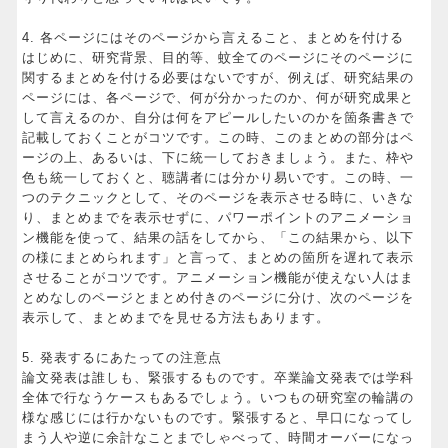
4. 各ページにはそのページから言えること、まとめを付ける
はじめに、研究背景、目的等、蚊全てのページにそのページに
関するまとめを付ける必要はないですが、例えば、研究結果の
ページには、各ページで、何が分かったのか、何が研究成果と
して言えるのか、自分は何をアピールしたいのかを箇条書きで
記載しておくことがコツです。この時、このまとめの部分はペ
ージの上、あるいは、下に統一しておきましょう。また、枠や
色も統一しておくと、聴講者には分かり易いです。この時、一
つのテクニックとして、そのページを表示させる時に、いきな
り、まとめまでを表示せずに、パワーポイントのアニメーショ
ン機能を使って、結果の話をしてから、「この結果から、以下
の様にまとめられます」と言って、まとめの箇所を遅れて表示
させることがコツです。アニメーション機能が使えない人はま
とめなしのページとまとめ付きのページに分け、次のページを
表示して、まとめまでを見せる方法もあります。
5. 発表するにあたっての注意点
論文発表は誰しも、緊張するものです。卒業論文発表では学科
全体で行なうケースもあるでしょう。いつもの研究室の輪講の
様な感じには行かないものです。緊張すると、早口になってし
まう人や逆に余計なことまでしゃべって、時間オーバーになっ