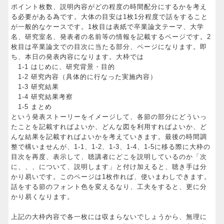
ポイント枚数、説明内容がどの程度の時間配分にするかを考え
る必要がある為です。大体の目安は1枚1分程度で話をすること
が一般的なケースです。1枚目は表紙で卒業論文テーマ、大学
名、研究室名、発表者の名前等の情報を記載するページです。2
枚目は卒業論文での目次に当たる部分、ページになります。即
ち、本日の発表内容になります。大枠では
1-1 はじめに、研究背景・目的
1-2 研究内容（具体的に行なった実施内容）
1-3 研究結果
1-4 研究結果考察
1-5 まとめ
という発表ストーリーをイメージして、各節の部分にどういっ
たことを記載すればよいか、どんな図を利用すればよいか、ど
んな結果を記載すればよいかを考えていきます。最後の時間調
整で構いませんが、1-1、1-2、1-3、1-4、1-5に移る際に大枠の
目次を再度、表示して、聴講者にどこを説明しているのか「次
に、、、について、説明します」と付け加えると、聴き手は分
かり易いです。このページは1枚作れば、使いまわしできます。
話をする節のフォント色を変えるなり、工夫をすると、更に分
かり易くなります。
上記の大枠内容で各一枚には収まらないでしょうから、無理に