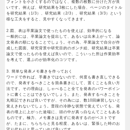
フォントを小さくするのではなく、複数の枚数に分けた方が良
いです。例えば、研究結果を3枚にした場合、ページのタイトル
を研究結果（1/3）、研究結果（2/3）、研究結果（3/3）という
様な工夫をすると、見やすくなってきます。
2.図、表は卒業論文で使ったものを使えば、効率的になる
一般的には、卒業論文を提出して、あるいは出来上がって、論
文発表の順になることでしょう。その為、卒業論文で自分が作
成した図面、研究背景や研究目的のポンチ絵、研究結果は卒業
論文で使ったものを使えば良いので、こういった所は作業効率
を考えて、選ぶのが効率化のコツです。
3. 簡単な発表メモ書きを作っておく
ワードで作れば、手書きではないので、何度も書き直しできる
ので、発表するべきことを箇条書きにして、置くことも良い方
法です。その理由は、しゃべること全てを発表のパワーポイン
トに書くことはできないでしょう。また、発表するべきことを
丸暗記できれば良いですが、その為には、数10回練習しないと
覚えきれないでしょう。普段の冷静な状態で覚えていても、発
表の壇上に上がった途端に、頭の中が真っ白なんてこともある
ものです。極力、メモ書きは見ずに発表するのがベストです
が、たまに、ちらちらと見る程度、あるいは、緊張した時のお
守り代わりと思っていれば良いです。