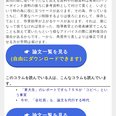
質問の際に使いそうだなと思える資料や付録資料は発表のパワ
ーポイント資料の後ろに参考資料として付けて置くと、いざと
いう時の為に役に立つケースがあります。その為、作っている
うちに、不要なページ削除するよりは後ろにまわして、保存し
ておくと、作業効率が上がるケースがあります。それは、後に
なって捨てなければ良かった、指導教官との発表練習でこんな
ことも加えて置いたらという様なアドバイスの際に資料復活の
場合があるからです。一から、再度作り直しよりは修正で済ま
せる方が手間は省けます。
論文一覧を見る
(自由にダウンロードできます)
このコラムを読んでいる人は、こんなコラムも読んでいま
す。
「東大生」のレポートですら７５％が「コピペ」とい
う事実
今や、「会社員」も、論文を代行する時代
論文一覧を見る