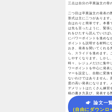
三点は自分の卒業論文の骨
二つ目は卒業論文の発表の
形式は主に二つがあります
合はわりと簡単です。本番
は先も言ったように、緊張
れをひたすら読んでいけば
にパワーポイントを進めな
ポイントも説明する材料に
おき、発表を聞いてくれる
ら、スライドを進めます。
しやすくなります。しかし
時々、レジュメだけに集中
ワーポイントを中心に発表
マーを設定し、自動に変換
ないわけではありません。
度の高い発表になります。
デメリットはたくさん練習
稿の書き方及び、発表する
論文一
(自由にダウンロ