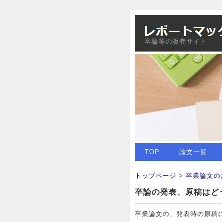
卒論等の販売サイト
TOP
論文一覧
トップページ
>
卒業論文の
卒論の発表、原稿はど
卒業論文の、発表時の原稿