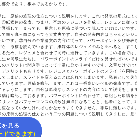
の部分であり、根本であるからです。
際に、原稿の処理の仕方について説明をします。これは発表の形式によ
。①紙媒体の発表。つまり、卒論のレジュメを作成し、レジュメに従っ
で緊張してしまっても、用意した原稿に基づいて読んでいけばいいです
して頭が真っ白になっても大丈夫です。自分の発表内容はちゃんとレジ
いいです。②自分の卒業論文の内容に従って、パワーポイント及び発表
がら、原稿を読んでいきます。紙媒体のレジュメのみと比べると、すこ
なるため、レジュメと合わせて同時に進行していきます。この場合では
先生や同級生たちに、パワーポイントのスライドだけを見せればいいで
このメリットは聞き手にとって非常に分かりやすいです。文章だけでは
、デメリットもあります。レジュメとパワーポイントのスライドを同時
してしまい、スライドを変えることは忘れてしまいます。発表として失
していきます。原稿を暗記します。これは一番高いレベルの発表です。
するようにします。自分は原稿なしスライドの内容について説明をしま
原稿は暗記しておきます。パワーポイントに合わせて、暗記した原稿を
メリットはパフォーマンスの点数は満点になることと、他者にとって、
を重なっていかなければなかなかうまくできません。非常に難しいです
際の原稿の処理の仕方という二つの問題について説明してきました。是
覧を見る
ードできます)