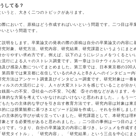
うしてる？
というと、大きく二つのトピックがあります。
の際において、原稿はどう作成すればいいという問題です。二つ目は卒
いいという問題です。
て説明をします。卒業論文の発表の際の原稿は自分の卒業論文の内容に
研究対象、研究方法、研究内容、研究結果、研究課題というようにまと
分かりやすい求め方です。例えば、以下のようにレジュメをつくるとい
大流行による人々のストレス調査です。第一章はコロナウィルスについ
地及び感染人数についてまとめました。第三章では、日本東京都の100
。第四章では東京都に在住しているのAさんとBさんへのインタビュー内
研究方法はアンケート調査及びインタビュー調査です。研究対象は一番
ウィルスの大流行により、人々が大変ストレスを感じていることが分か
金銭面への不安、③社会への不安、?心配 ⑤その他などがあります。
具体的な方策を考えていかなければいけないと思われました。」もう一
どもたちの主体的な学びを引き出す教育方法です。研究内容は対象は東
体的には授業観察に基づきエピソード記録を作成し、それを分析しまし
もの主体的な学びが成り立っていました。研究課題として、本研究は理
対象とする必要性があると思われました。」二つ目の事例は一つ目のよ
ありです。つまり、自分の卒業論文の内容に基づき、レジュメを作成す
「研究タイトル」、「研究内容」、「研究結果」という三点を中心にま