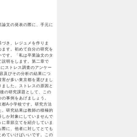
業論文の発表の際に、手元に
基づき、レジュメを作りま
めます。初めて自分の研究を
いです。「私は卒業論文のタ
て説明をします。第二章で
人にストレス調査のアンケー
容及びその分析の結果につ
被害が多い東京都を選びまし
りました。ストレスの原因と
今後の研究課題として、この
つの事例をあげましょう。
京都A小学校です。研究方法
た。研究結果は教師の積極的
科しか対象にしていませんで
うに章節立てを紹介していま
る際に、他者に対してとても
とめていけばいいです。この