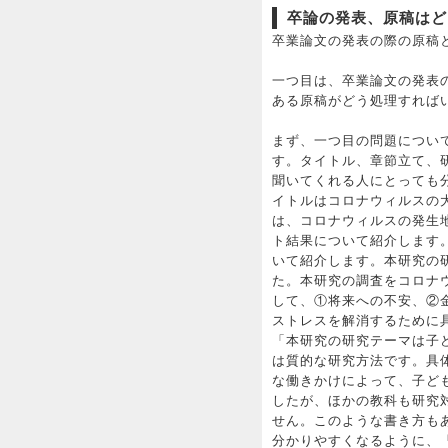
卒論の発表、原稿はど
卒業論文の発表の際の原稿
一つ目は、卒業論文の発表
ある原稿がどう処理すれば
まず、一つ目の問題につい
す。タイトル、章節立て、
聞いてくれる人にとっても
イトルはコロナウィルスの
は、コロナウィルスの発生
ト結果について紹介します
いて紹介します。本研究の
た。本研究の調査をコロナ
して、①将来への不安、②
ストレスを解消するために
「本研究の研究テーマは子
は質的な研究方法です。具
な働きかけによって、子ど
したが、ほかの教科も研究
せん。このような書き方も
分かりやすくなるように、