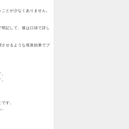
うことが少なくありません。
で明記して、後は口頭で詳し
調させるような視覚効果でプ
す。
す。
とです。
ん。