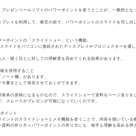
、プレゼンツールソフトのパワーポイントを使うとことが、一般的とな
スプレイを利用して、教官の前で、パワーポイントのスライドを写し出
ワーポイントの「スライドショー」という機能。
、スライドをパソコンに接続されたディスプレイやプロジェクターを通
る人・聴く日とに対しての理解度を高めてくれる効果があります。
機能を併用すること
「ノート欄」があります。
メモ書きとして保存させておくができます。
頭発表の原稿になるものなので、スライドショーで資料をページ送りを
で、スムースがプレゼンが可能になっていくのです。
のポイント
ポイントのスライドショーとメモ機能を使うことで、内容を聴いている
ン資料の作り方＝パワーポイントの作り方にも、相手も理解を高める押