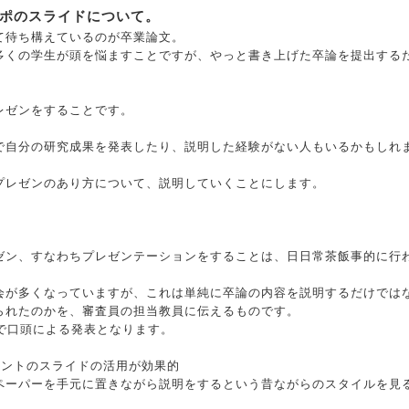
ポのスライドについて。
て待ち構えているのが卒業論文。
多くの学生が頭を悩ますことですが、やっと書き上げた卒論を提出する
レゼンをすることです。
で自分の研究成果を発表したり、説明した経験がない人もいるかもしれ
プレゼンのあり方について、説明していくことにします。
ゼン、すなわちプレゼンテーションをすることは、日日常茶飯事的に行
会が多くなっていますが、これは単純に卒論の内容を説明するだけでは
られたのかを、審査員の担当教員に伝えるものです。
度で口頭による発表となります。
イントのスライドの活用が効果的
ペーパーを手元に置きながら説明をするという昔ながらのスタイルを見