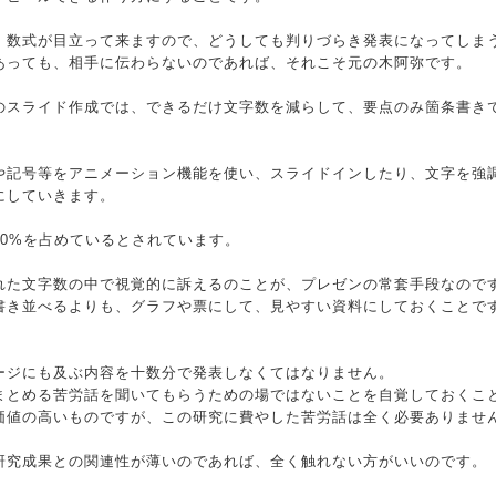
、数式が目立って来ますので、どうしても判りづらき発表になってしま
あっても、相手に伝わらないのであれば、それこそ元の木阿弥です。
のスライド作成では、できるだけ文字数を減らして、要点のみ箇条書き
や記号等をアニメーション機能を使い、スライドインしたり、文字を強
にしていきます。
80%を占めているとされています。
れた文字数の中で視覚的に訴えるのことが、プレゼンの常套手段なので
書き並べるよりも、グラフや票にして、見やすい資料にしておくことで
ージにも及ぶ内容を十数分で発表しなくてはなりません。
まとめる苦労話を聞いてもらうための場ではないことを自覚しておくこ
価値の高いものですが、この研究に費やした苦労話は全く必要ありませ
研究成果との関連性が薄いのであれば、全く触れない方がいいのです。