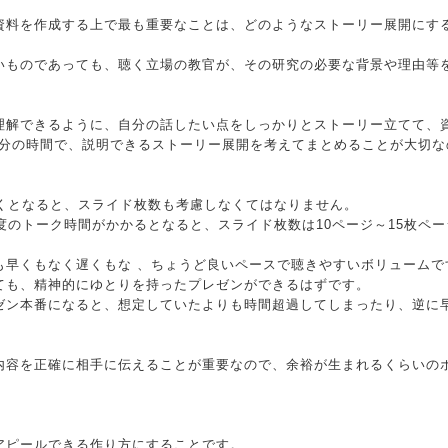
資料を作成する上で最も重要なことは、どのようなストーリー展開にす
いものであっても、聴く立場の教官が、その研究の必要な背景や理由等
理解できるように、自分の話したい点をしっかりとストーリー立てて、
0数分の時間で、説明できるストーリー展開を考えてまとめることが大切
いくとなると、スライド枚数も考慮しなくてはなりません。
度のトーク時間がかかるとなると、スライド枚数は10ページ～15枚ペ
も早くもなく遅くもな 、ちょうど良いペースで聴きやすいボリュームで
ても、精神的にゆとりを持ったプレゼンができるはずです。
ゼン本番になると、想定していたよりも時間超過してしまったり、逆に
内容を正確に相手に伝えることが重要なので、余裕が生まれるくらいの
アピールできる作り方にすることです。