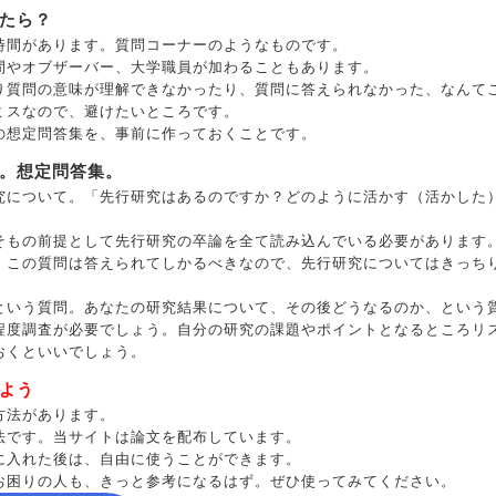
たら？
時間があります。質問コーナーのようなものです。
間やオブザーバー、大学職員が加わることもあります。
り質問の意味が理解できなかったり、質問に答えられなかった、なんて
ミスなので、避けたいところです。
の想定問答集を、事前に作っておくことです。
。想定問答集。
究について。「先行研究はあるのですか？どのように活かす（活かした
そもの前提として先行研究の卒論を全て読み込んでいる必要があります
。この質問は答えられてしかるべきなので、先行研究についてはきっち
という質問。あなたの研究結果について、その後どうなるのか、という
程度調査が必要でしょう。自分の研究の課題やポイントとなるところリ
おくといいでしょう。
よう
方法があります。
法です。当サイトは論文を配布しています。
に入れた後は、自由に使うことができます。
お困りの人も、きっと参考になるはず。ぜひ使ってみてください。