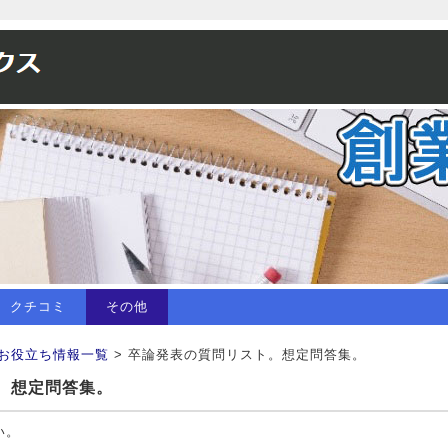
クチコミ
その他
お役立ち情報一覧
> 卒論発表の質問リスト。想定問答集。
。想定問答集。
い。