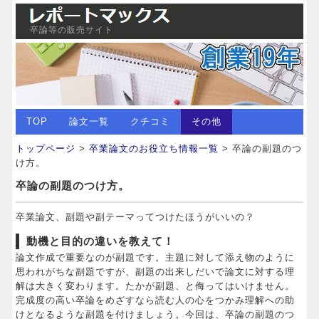
卒論等の販売サイト
TOP
論文一覧
クチコミ
その他
トップページ
>
卒業論文のお役立ち情報一覧
> 卒論の副題のつ
け方。
卒論の副題のつけ方。
卒業論文、副題や副テーマってつけたほうがいいの？
動機と目的の違いを教えて！
論文作成で重要なのが副題です。主題に対して添え物のように
思われがちな副題ですが、副題の出来しだいで論文に対する理
解は大きく変わります。たかが副題、と侮ってはいけません。
完成度の高い卒論をめざすなら読む人の心をつかみ理解への助
けとなるような副題を付けましょう。今回は、卒論の副題のつ