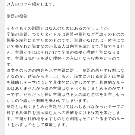
け方のコツを紹介します。
副題の役割
そもそもその副題とはなんのためにあるのでしょうか。
卒論の主題、つまりタイトルは趣旨や目的など卒論そのものの
概要を端的に表すためのものです。主題がなければ一体何につ
いて書かれた論文なのか見る人は内容を読むまで理解できませ
ん。主題があればそれだけで卒論の概要が理解可能になりま
す。主題は読む人を誘い理解への入口となる役割をいるので
す。
論文そのものの内容を示す主題に対し、副題の果たす役割はな
んなのか。結論から申し上げると、論文における副題とは主題
を補助しテーマについて具体的に示すものです。具体的なルー
ルはありませんが卒論の主題はなるべく短くまとめるのがマナ
ーです。だらだらと長い主題は見る人の読む意欲を阻害しせっ
かくの卒論から興味を失わせてしまいます。
副題とは短くまとめた主題だけでは示しきれなかったテーマに
対する具体性を提示読む人への理解を助ける役割を果たしま
す。主題が目的地を示すものなら副題はそこに至るまでのルー
トを示すものとして機能します。