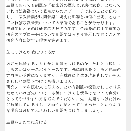
主題であっても副題が「弦楽器の歴史と形態の変容」となって
いれば弦楽器という観点からのアプローチであることが伝わ
り、「宗教音楽が民間音楽に与えた影響と神道の歴史」となっ
ていれば宗教音楽についての卒論であることが分かります。
主題で伝わるのは研究の大枠のみです。卒論を読む上で重要な
研究のアプローチについて副題ではっきり提示しておくことで
研究内容に対する理解が進みます。
先につけるか後につけるか
内容を執筆するよりも先に副題をつけるのか、それとも後につ
けるのかはケースバイケースです。先に副題をつけると執筆の
方向性が明確になりますが、完成後に全体を読み直してからふ
さわしい副題をつけても構いません。
研究テーマを読む人に伝える、という副題の役割がしっかり果
たせていれば先につけても後につけても優劣はないので自分に
とってやりやすい方を選んでください。先に副題をつけたけれ
ど執筆しているうちに方向性が変わってしまった、というよう
な場合は改めてふさわしい副題をつけ直しましょう。
主題をふたつに分ける