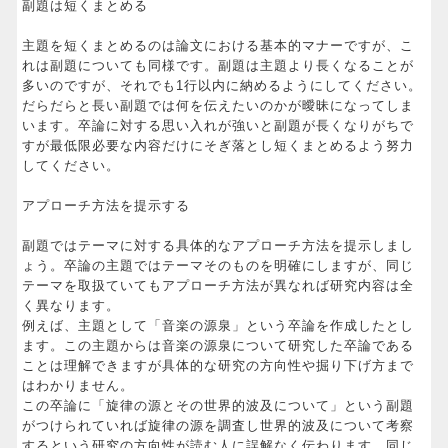
副題は短くまとめる
主題を短くまとめるのは論文における基本的マナーですが、こ
れは副題についても同様です。副題は主題より長くなることが
多いのですが、それでも1行以内に納めるようにしてください。
だらだらと長い副題では何を伝えたいのかが曖昧になってしま
います。卒論に対する思い入れが強いと副題が長くなりがちで
すが最低限必要な内容だけにそぎ落とし短くまとめるよう努力
してください。
アプローチ方法を提示する
副題ではテーマに対する具体的なアプローチ方法を提示しまし
ょう。卒論の主題ではテーマそのものを明確にしますが、同じ
テーマを取扱ていてもアプローチ方法が異なれば研究内容は全
く異なります。
例えば、主題として「音楽の源泉」という卒論を作成したとし
ます。この主題からは音楽の源泉について研究した卒論である
ことは理解できますが具体的な研究の方向性や掘り下げ方まで
はわかりません。
この卒論に「旋律の源とその世界的波及について」という副題
がつけられていれば旋律の源を調査し世界的波及について考察
するという研究の方向性が読む人に誤解なく伝わります。同じ