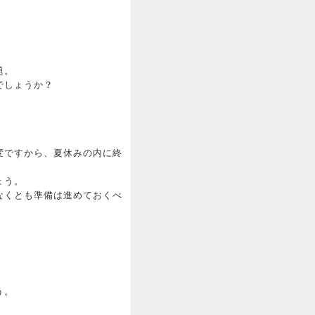
題。
でしょうか？
変ですから、夏休みの内に終
ょう。
なくとも準備は進めておくべ
う。