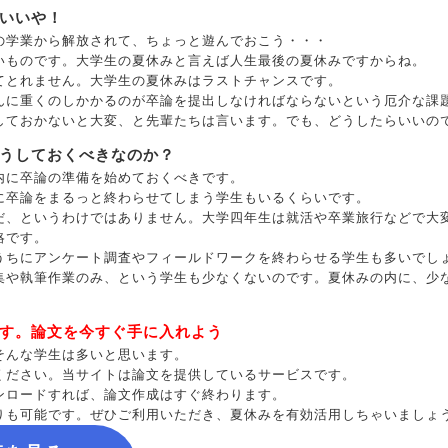
いいや！
の学業から解放されて、ちょっと遊んでおこう・・・
いものです。大学生の夏休みと言えば人生最後の夏休みですからね。
てとれません。大学生の夏休みはラストチャンスです。
んに重くのしかかるのが卒論を提出しなければならないという厄介な課
しておかないと大変、と先輩たちは言います。でも、どうしたらいいの
うしておくべきなのか？
内に卒論の準備を始めておくべきです。
に卒論をまるっと終わらせてしまう学生もいるくらいです。
だ、というわけではありません。大学四年生は就活や卒業旅行などで大
略です。
うちにアンケート調査やフィールドワークを終わらせる学生も多いでし
集や執筆作業のみ、という学生も少なくないのです。夏休みの内に、少
す。論文を今すぐ手に入れよう
そんな学生は多いと思います。
ください。当サイトは論文を提供しているサービスです。
ンロードすれば、論文作成はすぐ終わります。
りも可能です。ぜひご利用いただき、夏休みを有効活用しちゃいましょ