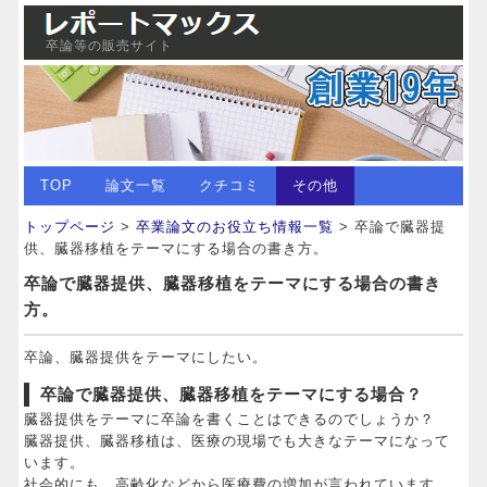
卒論等の販売サイト
TOP
論文一覧
クチコミ
その他
トップページ
>
卒業論文のお役立ち情報一覧
> 卒論で臓器提
供、臓器移植をテーマにする場合の書き方。
卒論で臓器提供、臓器移植をテーマにする場合の書き
方。
卒論、臓器提供をテーマにしたい。
卒論で臓器提供、臓器移植をテーマにする場合？
臓器提供をテーマに卒論を書くことはできるのでしょうか？
臓器提供、臓器移植は、医療の現場でも大きなテーマになって
います。
社会的にも、高齢化などから医療費の増加が言われています。