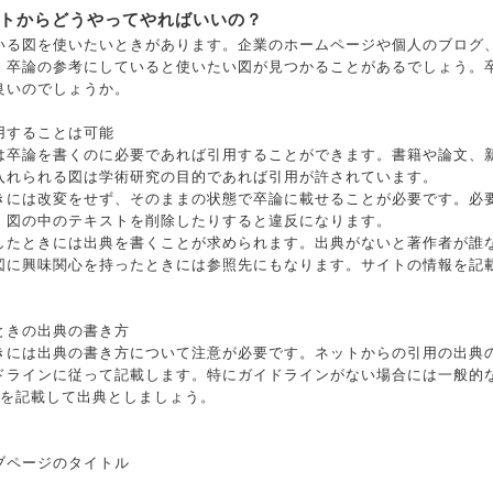
トからどうやってやればいいの？
いる図を使いたいときがあります。企業のホームページや個人のブログ、
、卒論の参考にしていると使いたい図が見つかることがあるでしょう。
良いのでしょうか。
用することは可能
は卒論を書くのに必要であれば引用することができます。書籍や論文、
入れられる図は学術研究の目的であれば引用が許されています。
きには改変をせず、そのままの状態で卒論に載せることが必要です。必
、図の中のテキストを削除したりすると違反になります。
したときには出典を書くことが求められます。出典がないと著作者が誰
図に興味関心を持ったときには参照先にもなります。サイトの情報を記
ときの出典の書き方
きには出典の書き方について注意が必要です。ネットからの引用の出典
ドラインに従って記載します。特にガイドラインがない場合には一般的
目を記載して出典としましょう。
ブページのタイトル