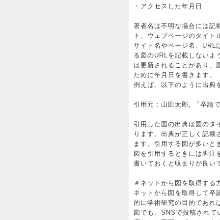
・アクセスした年月日
著者名は不明な場合には記
ト、ウェブページのタイト
サイト名やページ名、UR
る図のURLを記載しない
は更新されることがあり、
ために年月日を書きます。
例えば、以下のように出典
引用元：山田太郎, 「卒論で図を引
引用した図の出典は図のタ
ります。出典が正しく記載
ます。引用する図が多いと
図を引用するときには脚注
書いておくと収まりが良い
＃ネットから図を取得する
ネットから図を取得して卒
的に学術研究の目的であれ
図でも、SNSで投稿され