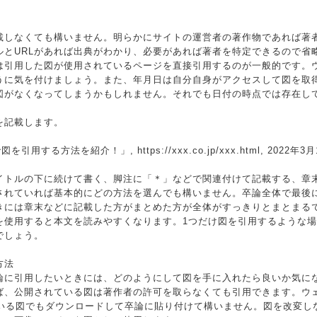
載しなくても構いません。明らかにサイトの運営者の著作物であれば著
ルとURLがあれば出典がわかり、必要があれば著者を特定できるので省
Lは引用した図が使用されているページを直接引用するのが一般的です。
ように気を付けましょう。また、年月日は自分自身がアクセスして図を取
図がなくなってしまうかもしれません。それでも日付の時点では存在し
を記載します。
用する方法を紹介！」, https://xxx.co.jp/xxx.html, 2022年3
イトルの下に続けて書く、脚注に「＊」などで関連付けて記載する、章
されていれば基本的にどの方法を選んでも構いません。卒論全体で最後
きには章末などに記載した方がまとめた方が全体がすっきりとまとまる
を使用すると本文を読みやすくなります。1つだけ図を引用するような
でしょう。
方法
論に引用したいときには、どのようにして図を手に入れたら良いか気に
ば、公開されている図は著作者の許可を取らなくても引用できます。ウ
ている図でもダウンロードして卒論に貼り付けて構いません。図を改変し