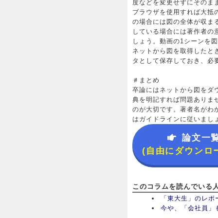
度などを変更せずにそのま
ブラウザを使用すれば大抵
の場合には図の全体が収ま
している場合には著作者の
しょう。動画の1シーンを
ネットから図を取得したと
タとして保存しておき、必
＃まとめ
卒論にはネットから図をダ
典を明記すれば問題ありま
のが大切です。著者名がわ
はガイドラインに従いまし
論文一
(自由にダウンロ
このコラムを読んでいる
「東大生」のレポ
今や、「会社員」