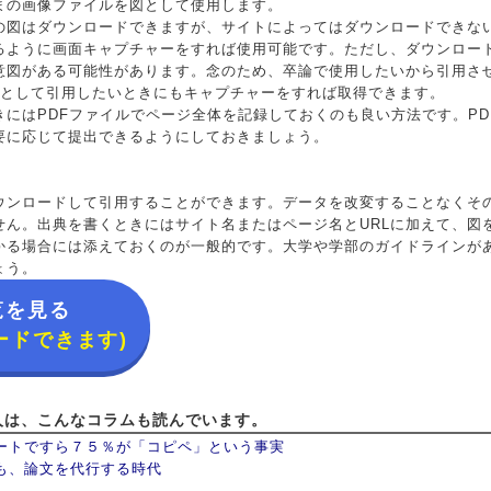
まの画像ファイルを図として使用します。
の図はダウンロードできますが、サイトによってはダウンロードできな
るように画面キャプチャーをすれば使用可能です。ただし、ダウンロー
意図がある可能性があります。念のため、卒論で使用したいから引用さ
図として引用したいときにもキャプチャーをすれば取得できます。
きにはPDFファイルでページ全体を記録しておくのも良い方法です。PD
要に応じて提出できるようにしておきましょう。
ウンロードして引用することができます。データを改変することなくそ
せん。出典を書くときにはサイト名またはページ名とURLに加えて、図
かる場合には添えておくのが一般的です。大学や学部のガイドラインが
ょう。
覧を見る
ードできます)
人は、こんなコラムも読んでいます。
ートですら７５％が「コピペ」という事実
も、論文を代行する時代