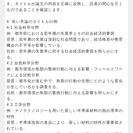
す。タイトルが論文の内容を正確に反映し、読者の関心を引く
ものであることを確認します。
4. 良い卒論のタイトルの例
4.1 社会科学分野
例：都市部における若年層の失業率とその社会経済的要因
背景：若年層の失業は深刻な社会問題であり、経済格差や教育
機会の不平等が影響している。
目的：若年層の失業率に対する社会経済的要因を明らかにす
る。
4.2 自然科学分野
例：都市環境が鳥類の繁殖行動に与える影響：フィールドワー
クによる比較分析
背景：都市化が進む中で、鳥類の行動や生態にどのような変化
が生じているかを調査する。
目的：都市環境が鳥類の繁殖行動に与える影響を明らかにす
る。
4.3 工学分野
例：ナノテクノロジーを用いた新しい半導体材料の熱伝導率の
特性
背景：半導体技術の進歩により、新しい材料の特性が重要視さ
れている。