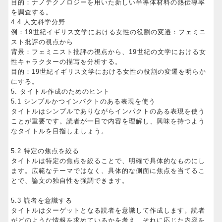
目的：ナノテクノロジーを用いた新しい半導体材料の熱伝導率
を調査する。
4.4 人文科学分野
例：19世紀イギリス文学における女性の役割の変遷：フェミニ
スト批評の視点から
背景：フェミニスト批評の視点から、19世紀の文学における女
性キャラクターの描写を分析する。
目的：19世紀イギリス文学における女性の役割の変遷を明らか
にする。
5. タイトル作成のためのヒント
5.1 シンプルかつインパクトのある表現を使う
タイトルはシンプルでありながらインパクトのある表現を使う
ことが重要です。読者が一目で内容を理解し、興味を持つよう
なタイトルを目指しましょう。
5.2 特定の焦点を絞る
タイトルは特定の焦点を絞ることで、明確で具体的なものにし
ます。広範なテーマではなく、具体的な側面に焦点を当てるこ
とで、論文の独自性を強調できます。
5.3 読者を意識する
タイトルはターゲットとなる読者を意識して作成します。読者
がどのような情報を求めているかを考え、それに応じた内容を