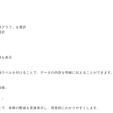
棒グラフ」を選択
選択
値を表示
軸ラベルを付けることで、データの内容を明確に伝えることができます
推移」
）」
とで、各棒の数値を直接表示し、視覚的にわかりやすくします。