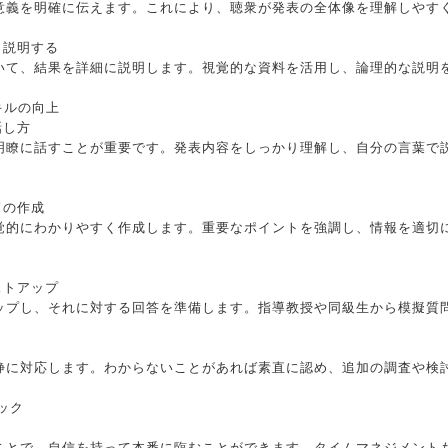
意義を明確に伝えます。これにより、聴衆が発表の全体像を理解しやす
しく説明する
いて、結果を詳細に説明します。視覚的な資料を活用し、論理的な説明
キルの向上
話し方
明瞭に話すことが重要です。発表内容をしっかり理解し、自分の言葉で
ドの作成
覚的にわかりやすく作成します。重要なポイントを強調し、情報を適切
リストアップ
ップし、それに対する回答を準備します。指導教授や同級生から模擬質
静に対応します。わからないことがあれば素直に認め、追加の調査や検
ック
ことで、自信を持って本番に臨むことができます。タイムマネジメント