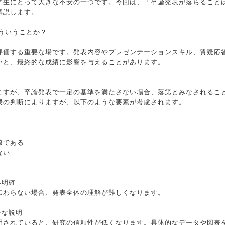
学生にとって大きな不安の一つです。今回は、「卒論発表が落ちること
解説します。
どういうことか？
評価する重要な場です。発表内容やプレゼンテーションスキル、質疑応
いと、最終的な成績に影響を与えることがあります。
ますが、卒論発表で一定の基準を満たさない場合、落第とみなされるこ
授の判断によりますが、以下のような要素が考慮されます。
瞭である
ない
不明確
伝わらない場合、発表全体の理解が難しくなります。
分な説明
明されていると、研究の信頼性が低くなります。具体的なデータや図表