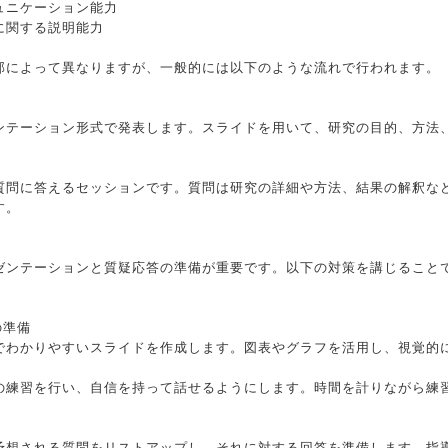
ュニケーション能力
に関する説明能力
部によって異なりますが、一般的には以下のような流れで行われます。
ンテーション形式で発表します。スライドを用いて、研究の目的、方法
質問に答えるセッションです。質問は研究の詳細や方法、結果の解釈な
す。
ゼンテーションと質疑応答の準備が重要です。以下の対策を講じること
の準備
でわかりやすいスライドを作成します。図表やグラフを活用し、視覚的
の練習を行い、自信を持って話せるようにします。時間を計りながら練
予想される質問をリストアップし、それに対する回答を準備します。指