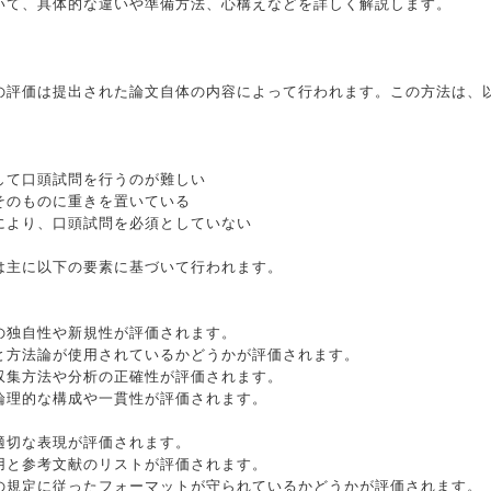
いて、具体的な違いや準備方法、心構えなどを詳しく解説します。
の評価は提出された論文自体の内容によって行われます。この方法は、
して口頭試問を行うのが難しい
そのものに重きを置いている
により、口頭試問を必須としていない
は主に以下の要素に基づいて行われます。
の独自性や新規性が評価されます。
と方法論が使用されているかどうかが評価されます。
収集方法や分析の正確性が評価されます。
論理的な構成や一貫性が評価されます。
適切な表現が評価されます。
用と参考文献のリストが評価されます。
の規定に従ったフォーマットが守られているかどうかが評価されます。