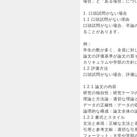
場合」と「ある場合」につ
1. 口頭試問がない場合
1.1 口頭試問がない理由
口頭試問がない場合、卒論
ることがあります。
例：
学生の数が多く、全員に対
論文の評価基準が論文の質
カリキュラムや学部の方針
1.2 評価方法
口頭試問がない場合、評価
1.2.1 論文の内容
研究の独自性：研究テーマ
理論と方法論：適切な理論
データの正確性：データの
論理的な構成：論文全体の
1.2.2 書式とスタイル
文法と表現：正確な文法と
引用と参考文献：適切な引
フォーマット：大学や学部