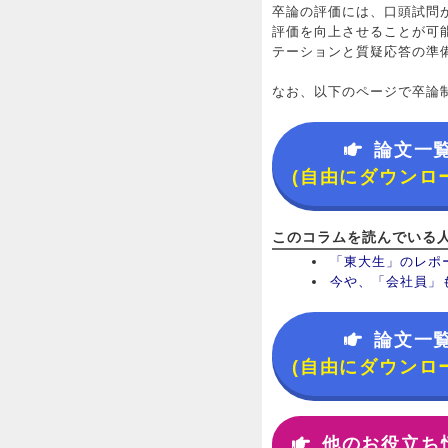
卒論の評価には、口頭試問
評価を向上させることが可
テーションと質疑応答の準
なお、以下のページで卒論
論文一
(自由にダウンロ
このコラムを読んでいる
「東大生」のレポ
今や、「会社員」
論文一
(自由にダウンロ
他のお役立ち