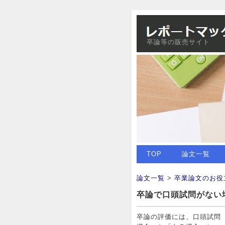
卒論等の販売サイト
TOP
論文一覧
論文一覧
>
卒業論文のお役
卒論で口頭試問がない
卒論の評価には、口頭試問