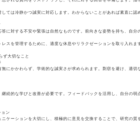
対しては冷静かつ誠実に対応します。わからないことがあれば素直に認
ア
応答に対する不安や緊張は自然なものです。前向きな姿勢を持ち、自分
トレスを管理するために、適度な休息やリラクゼーションを取り入れま
わらず大切なこと
持
有無にかかわらず、学術的な誠実さが求められます。剽窃を避け、適切
、継続的な学びと改善が必要です。フィードバックを活用し、自分の弱
ション
ュニケーションを大切にし、積極的に意見を交換することで、研究の質