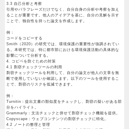
3.3 自己分析と考察
引用やパラフレーズだけでなく、自分自身の分析や考察を加え
ることが重要です。他人のアイデアを基に、自分の見解を示す
ことで、独自性を持った論文を作成します。
例：
コードをコピーする
Smith（2020）の研究では、環境保護の重要性が強調されてい
る。本研究では、特に都市部における環境保護活動の具体的な
影響について分析する。
4. コピペを防ぐための対策
4.1 剽窃チェックツールの利用
剽窃チェックツールを利用して、自分の論文が他人の文章を無
断で使用していないか確認します。以下のツールを使用するこ
とで、剽窃のリスクを低減できます。
例：
Turnitin：提出文書の類似度をチェックし、剽窃の疑いがある部
分をハイライト。
Grammarly：文法チェックと併せて剽窃チェック機能を提供。
Copyscape：ウェブコンテンツの剽窃チェックに特化。
4.2 ノートの整理と管理