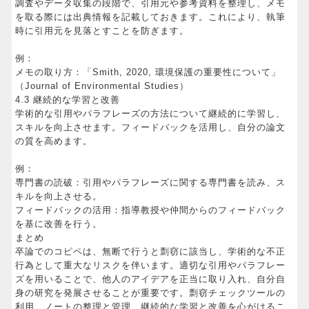
調査やデータ収集の段階で、引用元や参考資料を整理し、メモ
を取る際には出典情報を記載しておきます。これにより、執筆
時に引用元を見落とすことを防ぎます。
例：
メモの取り方：「Smith, 2020, 環境保護の重要性について」
（Journal of Environmental Studies）
4.3 継続的な学習と改善
学術的な引用やパラフレーズの方法について継続的に学習し、
スキルを向上させます。フィードバックを活用し、自分の論文
の質を高めます。
例：
専門書の読破：引用やパラフレーズに関する専門書を読み、ス
キルを向上させる。
フィードバックの活用：指導教授や仲間からのフィードバック
を基に改善を行う。
まとめ
卒論でのコピペは、無断で行うと剽窃に該当し、学術的な不正
行為として重大なリスクを伴います。適切な引用やパラフレー
ズを用いることで、他人のアイデアを正当に取り入れ、自分自
身の研究を発展させることが重要です。剽窃チェックツールの
利用、ノートの整理と管理、継続的な学習と改善を心がけるこ