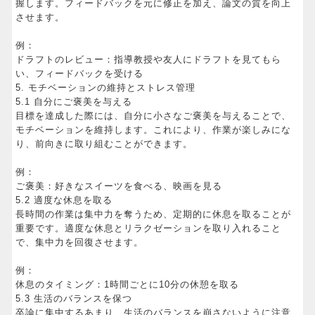
握します。フィードバックを元に修正を加え、論文の質を向上
させます。
例：
ドラフトのレビュー：指導教授や友人にドラフトを見てもら
い、フィードバックを受ける
5. モチベーションの維持とストレス管理
5.1 自分にご褒美を与える
目標を達成した際には、自分に小さなご褒美を与えることで、
モチベーションを維持します。これにより、作業が楽しみにな
り、前向きに取り組むことができます。
例：
ご褒美：好きなスイーツを食べる、映画を見る
5.2 適度な休息を取る
長時間の作業は集中力を奪うため、定期的に休息を取ることが
重要です。適度な休息とリラクゼーションを取り入れること
で、集中力を回復させます。
例：
休息のタイミング：1時間ごとに10分の休憩を取る
5.3 生活のバランスを保つ
卒論に集中するあまり、生活のバランスを崩さないように注意