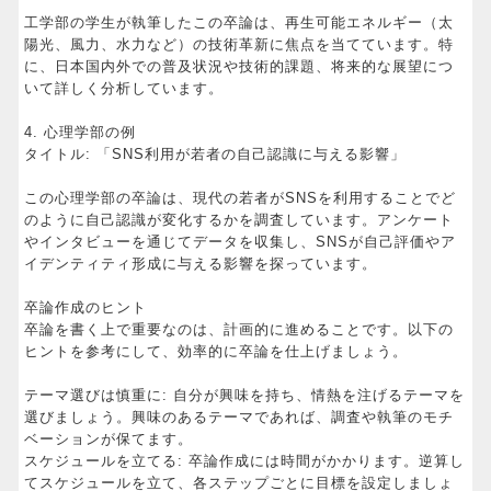
工学部の学生が執筆したこの卒論は、再生可能エネルギー（太
陽光、風力、水力など）の技術革新に焦点を当てています。特
に、日本国内外での普及状況や技術的課題、将来的な展望につ
いて詳しく分析しています。
4. 心理学部の例
タイトル: 「SNS利用が若者の自己認識に与える影響」
この心理学部の卒論は、現代の若者がSNSを利用することでど
のように自己認識が変化するかを調査しています。アンケート
やインタビューを通じてデータを収集し、SNSが自己評価やア
イデンティティ形成に与える影響を探っています。
卒論作成のヒント
卒論を書く上で重要なのは、計画的に進めることです。以下の
ヒントを参考にして、効率的に卒論を仕上げましょう。
テーマ選びは慎重に: 自分が興味を持ち、情熱を注げるテーマを
選びましょう。興味のあるテーマであれば、調査や執筆のモチ
ベーションが保てます。
スケジュールを立てる: 卒論作成には時間がかかります。逆算し
てスケジュールを立て、各ステップごとに目標を設定しましょ