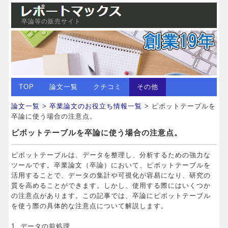
卒論等の販売サイト
TOP
論文一覧
クチコミ
その他
論文一覧
>
卒業論文のお役立ち情報一覧
> ピボットテーブルを
卒論に使う場合の注意点。
ピボットテーブルを卒論に使う場合の注意点。
ピボットテーブルは、データを整理し、分析するための強力な
ツールです。卒業論文（卒論）において、ピボットテーブルを
活用することで、データの集計や可視化が容易になり、研究の
質を高めることができます。しかし、使用する際にはいくつか
の注意点があります。この記事では、卒論にピボットテーブル
を使う際の具体的な注意点について解説します。
1. データの前処理