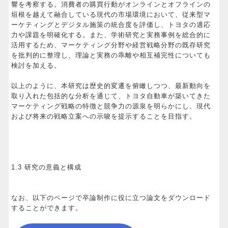
響を考察する。消費者の購買行動がオンラインとオフラインの
垣根を越えて融合している現代の市場環境において、従来型マ
ーケティングとデジタル施策の統合度を評価し、トヨタの適応
力や課題を明確化する。また、学術研究と実務事例を総合的に
活用するため、マーケティング分野や経営戦略分野の既存研究
を批判的に整理し、理論と実務の乖離や相互補完性についても
検討を加える。
以上のように、本研究は歴史的変遷を俯瞰しつつ、最新動向を
取り入れた包括的な分析を通じて、トヨタ自動車が築いてきた
マーケティング戦略の特徴と競争力の源泉を明らかにし、現代
および将来の戦略立案への示唆を提示することを目指す。
1.3 研究の意義と構成
なお、以下のページで卒論制作に役に立つ論文をダウンロード
することができます。