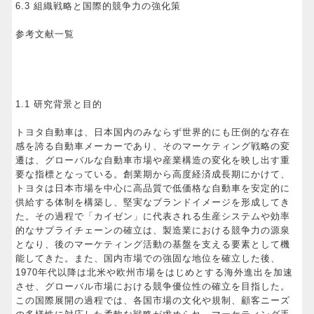
6.3 組織戦略と国際的競争力の強化策
参考文献一覧
1.1 研究背景と目的
トヨタ自動車は、日本国内のみならず世界的にも圧倒的な存在
感を誇る自動車メーカーであり、そのマーケティング戦略の変
遷は、グローバルな自動車市場や産業構造の変化を映し出す重
要な指標となっている。創業期から高度経済成長期にかけて、
トヨタは日本市場を中心に高品質で低価格な自動車を安定的に
供給する体制を構築し、堅実なブランドイメージを形成してき
た。その過程で「カイゼン」に代表される生産システムや効率
的なサプライチェーンの確立は、製造業における競争力の源泉
となり、後のマーケティング活動の基盤を支える要素として機
能してきた。また、国内市場での強固な地位を確立した後、
1970年代以降は北米や欧州市場をはじめとする海外進出を加速
させ、グローバル市場における競争優位性の確立を目指した。
この国際展開の過程では、各国市場の文化や規制、顧客ニーズ