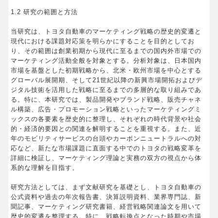
1.2 研究の範囲と方法
当研究は、トヨタ自動車のマーケティング戦略の歴史的変遷と
現代における課題対応策を明らかにすることを目的としてお
り、その範囲は創業初期から現代に至るまでの国内外市場での
マーケティング活動全般を対象とする。分析対象は、日本国内
市場を基盤とした初期戦略から、北米・欧州市場を中心とする
グローバル展開期、そして21世紀以降の新興市場開拓およびデ
ジタル技術を活用した戦略に至るまでの多層的な取り組みであ
る。特に、本研究では、製品開発やブランド戦略、販売チャネ
ル構築、広告・プロモーション戦略といったマーケティングミ
ックスの各要素を歴史的に整理し、それぞれの時代背景や社会
的・経済的要因との関連を解明することを重視する。また、近
年のモビリティサービスの台頭やカーボンニュートラルへの対
応など、新たな市場課題に直面する中でのトヨタの戦略変革を
詳細に検証し、マーケティング理論と実務の双方の視点から体
系的な理解を目指す。
研究方法としては、まず文献研究を基礎とし、トヨタ自動車の
公式資料や過去の年次報告書、決算説明資料、業界専門誌、新
聞記事、マーケティング研究書籍、経営戦略関連論文を用いて
歴史的変遷を整理する。特に、戦略転換点となった時期や市場