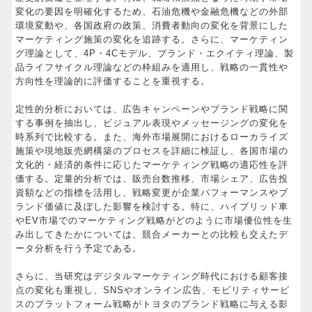
変化の要因を明確化するため、石油危機や金融危機などの外部
環境変動や、各国政府の政策、消費者動向の変化を背景にした
マーケティング施策の変化を追跡する。さらに、マーケティン
グ理論として、4P・4Cモデル、ブランド・エクイティ理論、製
品ライフサイクル理論などの枠組みを適用し、戦略の一貫性や
方向性を理論的に評価することを重視する。
定性的分析においては、広告キャンペーンやブランド戦略に関
する事例を抽出し、ビジュアル表現やメッセージングの変化を
時系列で比較する。また、海外市場展開におけるローカライズ
施策や現地販売網構築のプロセスを詳細に検証し、各国市場の
文化的・経済的条件に応じたマーケティング戦略の適応性を評
価する。定量的分析では、販売台数推移、市場シェア、広告投
資額などの指標を活用し、戦略変更が企業パフォーマンスやブ
ランド価値に及ぼした影響を検討する。特に、ハイブリッド車
やEV市場でのマーケティング戦略がどのように市場優位性を生
み出してきたかについては、競合メーカーとの比較も交えたデ
ータ分析を行う予定である。
さらに、当研究はデジタルマーケティング時代における顧客接
点の変化も重視し、SNSやオンライン広告、モビリティサービ
スのプラットフォーム戦略がトヨタのブランド戦略に与える影