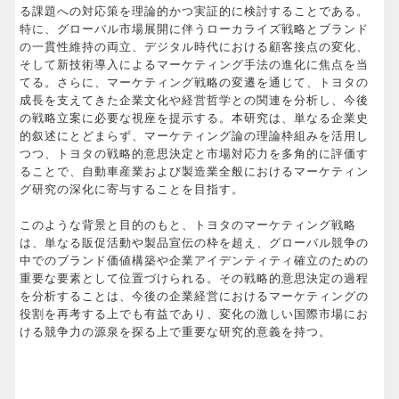
る課題への対応策を理論的かつ実証的に検討することである。
特に、グローバル市場展開に伴うローカライズ戦略とブランド
の一貫性維持の両立、デジタル時代における顧客接点の変化、
そして新技術導入によるマーケティング手法の進化に焦点を当
てる。さらに、マーケティング戦略の変遷を通じて、トヨタの
成長を支えてきた企業文化や経営哲学との関連を分析し、今後
の戦略立案に必要な視座を提示する。本研究は、単なる企業史
的叙述にとどまらず、マーケティング論の理論枠組みを活用し
つつ、トヨタの戦略的意思決定と市場対応力を多角的に評価す
ることで、自動車産業および製造業全般におけるマーケティン
グ研究の深化に寄与することを目指す。
このような背景と目的のもと、トヨタのマーケティング戦略
は、単なる販促活動や製品宣伝の枠を超え、グローバル競争の
中でのブランド価値構築や企業アイデンティティ確立のための
重要な要素として位置づけられる。その戦略的意思決定の過程
を分析することは、今後の企業経営におけるマーケティングの
役割を再考する上でも有益であり、変化の激しい国際市場にお
ける競争力の源泉を探る上で重要な研究的意義を持つ。