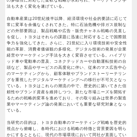
の多様性に対応した柔軟な戦略が求められ、マーケティング手
法も大きく変化を遂げている。
自動車産業は20世紀後半以降、経済環境や社会的要請に応じて
常に変革を余儀なくされてきた。特に石油危機や排ガス規制な
どの外部要因は、製品戦略や広告・販売チャネル戦略の見直し
を促し、トヨタはそれらの課題に迅速に対応することで国際競
争力を強化してきた。さらに、21世紀に入り環境技術や安全性
能の革新、消費者価値観の多様化、デジタル技術の発展が企業
経営やマーケティング手法を大きく変容させている。ハイブリ
ッド車や電動車の普及、コネクテッドカーや自動運転技術の台
頭など、製品やサービスの高度化に伴い、従来のマス広告中心
のマーケティングから、顧客体験やブランドストーリーテリン
グを重視したデジタルマーケティングへの移行が不可欠となっ
ている。トヨタはこれらの潮流の中で、歴史的に築いてきた信
頼性やブランド資産を維持しつつ、新たな市場ニーズを開拓す
るための戦略的変革を進めており、その取り組みは世界の製造
業やマーケティング論の発展においても重要な研究対象となっ
ている。
当研究の目的は、トヨタ自動車のマーケティング戦略を歴史的
視点から俯瞰し、各時代における戦略の特徴と背景要因を明ら
かにするとともに、現代の市場環境において同社が直面してい