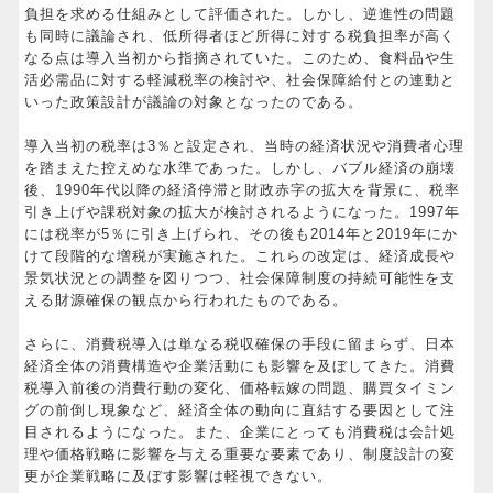
負担を求める仕組みとして評価された。しかし、逆進性の問題
も同時に議論され、低所得者ほど所得に対する税負担率が高く
なる点は導入当初から指摘されていた。このため、食料品や生
活必需品に対する軽減税率の検討や、社会保障給付との連動と
いった政策設計が議論の対象となったのである。
導入当初の税率は3％と設定され、当時の経済状況や消費者心理
を踏まえた控えめな水準であった。しかし、バブル経済の崩壊
後、1990年代以降の経済停滞と財政赤字の拡大を背景に、税率
引き上げや課税対象の拡大が検討されるようになった。1997年
には税率が5％に引き上げられ、その後も2014年と2019年にか
けて段階的な増税が実施された。これらの改定は、経済成長や
景気状況との調整を図りつつ、社会保障制度の持続可能性を支
える財源確保の観点から行われたものである。
さらに、消費税導入は単なる税収確保の手段に留まらず、日本
経済全体の消費構造や企業活動にも影響を及ぼしてきた。消費
税導入前後の消費行動の変化、価格転嫁の問題、購買タイミン
グの前倒し現象など、経済全体の動向に直結する要因として注
目されるようになった。また、企業にとっても消費税は会計処
理や価格戦略に影響を与える重要な要素であり、制度設計の変
更が企業戦略に及ぼす影響は軽視できない。