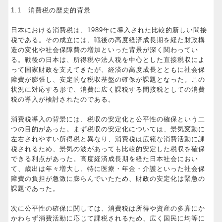
1.1 消費税の歴史的背景
日本における消費税は、1989年に導入された比較的新しい間接
税である。その成立には、戦後の高度経済成長期を経た財政構
造の変化や社会保障費の増加といった背景が深く関わってい
る。戦後の日本は、所得税や法人税を中心とした直接税収によ
って国家財政を支えてきたが、経済の高度成長とともに社会保
障費が膨張し、安定的な税収基盤の確保が課題となった。この
状況に対応する形で、消費に広く課税する間接税としての消費
税の導入が検討されたのである。
消費税導入の背景には、税収の安定化と公平性の確保という二
つの目的があった。まず税収の安定化については、景気変動に
左右されやすい所得税と異なり、消費税は広範な消費活動に課
税されるため、景気の波があっても比較的安定した税収を確保
できる利点があった。高度経済成長期を経た日本社会におい
て、歳出は年々増大し、特に医療・年金・介護といった社会保
障費の負担が急激に膨らんでいたため、財政の安定化は緊急の
課題であった。
次に公平性の確保に関しては、消費税は所得や資産の多寡にか
かわらず消費活動に応じて課税されるため、広く国民に均等に