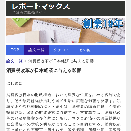
卒論等の販売サイト
TOP
論文一覧
クチコミ
その他
論文一覧
> 消費税改革が日本経済に与える影響
消費税改革が日本経済に与える影響
はじめに
消費税は日本の財政構造において重要な位置を占める税制であ
り、その改定は経済活動や国民生活に広範な影響を及ぼす。税
率変更や課税範囲の拡大・縮小は、消費者の購買行動、企業の
投資判断、政府の財政運営に直結する。本文章では、消費税改
革の経済的影響を多角的に分析し、マクロ経済への波及効果や
社会構造への示唆を明らかにすることを目的とする。消費税改
革は単なる税率変更に留まらず、景気循環、所得分配、国際競