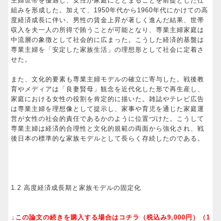
主婦世帯を優遇し、女性が家庭にとどまることを前提とした仕
組みを形成した。加えて、1950年代から1960年代にかけての高
度経済成長に伴い、男性の賃金上昇が著しく進んだ結果、世帯
収入を夫一人の所得で賄うことが可能となり、専業主婦家庭は
中流層の象徴として社会的に広まった。こうした経済的基盤は
専業主婦を「安定した家族生活」の理想形として社会に定着さ
せた。
また、文化的要素も専業主婦モデルの確立に寄与した。戦後教
育やメディアは「良妻賢母」観念を近代化した形で再生産し、
家庭における女性の役割を肯定的に描いた。雑誌やテレビ広告
は専業主婦を理想像として提示し、家事や育児を通じた家庭運
営が女性の社会的責任であるかのように位置づけた。こうして
専業主婦は経済的合理性と文化的規範の両面から強化され、戦
後日本の標準的な家族モデルとして長らく存続したのである。
1.2 高度経済成長期と家族モデルの固定化
↓この論文の続きを購入する場合はコチラ（税込み9,000円）（1