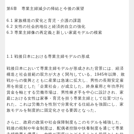
第6章 専業主婦減少の帰結と今後の展望
6.1 家族構造の変化と育児・介護の課題
6.2 女性の社会的地位と経済的自立の強化
6.3 専業主婦像の再定義と新しい家庭モデルの模索
1.1 戦後日本における専業主婦モデルの形成
戦後日本において専業主婦モデルが形成された背景には、経済
構造と社会規範の双方が大きく関与している。1945年以降、敗
戦からの復興とともに産業は急速に拡大し、男性の長期安定雇
用を前提とした「企業社会」が成立した。終身雇用と年功序列
賃金を軸とする労働市場は、男性稼ぎ手を中心に設計され、家
庭における女性は家事・育児を担う専業主婦として位置づけら
れた。これは労働力を性別で分業化する仕組みを強固にし、家
族モデルを制度的に固定化させる要因となった。
さらに、政府の政策や社会保障制度もこのモデルを補強した。
戦後の税制や年金制度は、配偶者控除や扶養制度を通じて専業