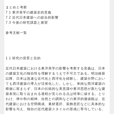
まとめと考察
7.1 東洋美学の建築史的意義
7.2 近代日本建築への総合的影響
7.3 今後の研究課題と展望
参考文献一覧
1.1 研究の背景と目的
近代日本建築における東洋美学の影響を考察する意義は、日本
の建築文化の独自性を理解するうえで不可欠である。明治維新
以降、日本は急速な近代化と西洋化を経験し、建築分野におい
ても西洋建築の導入が活発化した。しかし、単純な西洋建築の
模倣に留まらず、日本の伝統的な美意識や東洋思想が新たな建
築表現に取り込まれる過程が見られる点は特筆に値する。とり
わけ、禅や和の精神、自然との調和などの東洋的価値観は、近
代建築における空間構成、素材選択、装飾意匠などに具体的な
影響を与え、独自の近代建築スタイルの形成に寄与している。