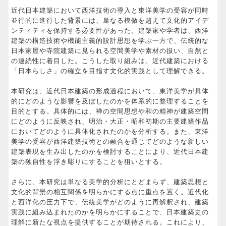
近代日本建築において西洋技術の導入と東洋美学の受容が同時
並行的に進行した背景には、単なる模倣を超えて文化的アイデ
ンティティを保持する必要性があった。建築家や学者は、西洋
建築の構造技術や機能主義的設計思想を学ぶ一方で、伝統的な
日本家屋や寺院建築に見られる空間美学や素材の扱い、自然と
の連続性に着目した。こうした取り組みは、近代建築における
「日本らしさ」の確立を目指す文化的実践として理解できる。
本研究は、近代日本建築の形成過程において、東洋美学が具体
的にどのような影響を及ぼしたのかを体系的に整理することを
目的とする。具体的には、禅の空間思想や和の精神が建築空間
にどのように反映され、明治・大正・昭和初期の主要建築作品
においてどのように具体化されたのかを分析する。また、東洋
美学の受容が西洋建築技術との融合を通じてどのような新しい
建築表現を生み出したのかを検討することにより、近代日本建
築の独自性を浮き彫りにすることを狙いとする。
さらに、本研究は単なる美学的分析にとどまらず、建築思想と
文化的背景の相互関係を明らかにする点に重点を置く。近代化
と西洋化の圧力下で、伝統美学がどのように再解釈され、建築
実践に組み込まれたのかを明らかにすることで、日本建築史の
理解に新たな視点を提供することが期待される。これにより、