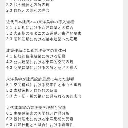
2.2 和の精神と装飾表現
2.3 自然との調和の理念
近代日本建築への東洋美学の導入過程
3.1 明治期における西洋建築との接合
3.2 大正期のモダニズム運動と東洋的要素
3.3 昭和初期における都市建築への応用
建築作品に見る東洋美学の具体例
4.1 伝統的住宅建築における影響
4.2 公共建築における東洋的空間表現
4.3 商業建築における装飾と意匠の導入
東洋美学が建築設計思想に与えた影響
5.1 空間構成における簡潔性と余白の重視
5.2 素材選択と自然観の反映
5.3 光・影・風の扱いに見られる美的志向
近代建築家の東洋美学理解と実践
6.1 主要建築家の美学観と作品分析
6.2 設計理念における東洋思想の受容
6.3 西洋技術との融合における創造性