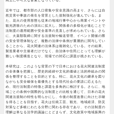
両立に不可欠な要素となっている。
近年では、都市部の人口密集や安全意識の高まり、さらには自
然災害や事故の発生を背景とした規制強化が進んでいる。ま
た、花火の使用形態も従来の地域行事中心から商業イベントや
観光誘致のための演出に拡大し、関係者の多様化が進むことで
法制度の適用範囲や安全基準の見直しが求められている。さら
に、火薬類取締に関する法規制や輸送管理、イベント開催の際
の安全管理体制など、複数の法律や条例が重層的に関与してい
ることから、花火関連の法体系は複雑化している。その結果、
製造業者や主催者だけでなく、自治体や住民にとっても理解が
難しい制度構造となり、現場での対応に課題が残されている。
本研究は、このような背景の下で日本における花火関連法制度
の全体像を把握し、歴史的経緯や文化的価値と法的枠組みの関
係を整理することを目的とする。特に、花火文化の継承を図り
ながらも安全確保を最優先とする現代社会の要請に応えるた
め、現行法制度の特徴と課題を多角的に検討する。さらに、地
域ごとの条例や国際的な法制度との比較を通じて、日本の花火
関連法規制の特性を明らかにし、今後の制度改善に向けた示唆
を得ることを目指す。花火は伝統工芸、観光、地域経済、防災
対策など多岐にわたる分野に関わる存在であり、その法制度の
理解は単なる法学的議論にとどまらず、文化政策や地域振興の