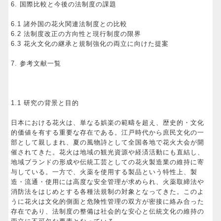
6. 国際比較と今後の法制度の課題
6.1 諸外国の花火関連法制度との比較
6.2 法制度改正の方向性と現行制度の限界
6.3 花火文化の継承と規制強化の両立に向けた提案
7. 参考文献一覧
1.1 研究の背景と目的
日本における花火は、単なる娯楽の範疇を超え、歴史的・文化
的価値を有する重要な存在である。江戸時代から庶民文化の一
部として親しまれ、夏の風物詩として全国各地で花火大会が開
催されてきた。花火は地域の観光資源や経済活動にも直結し、
地域ブランドの形成や伝統工芸としての花火製造業の維持に寄
与している。一方で、火薬を使用する製品という特性上、製
造・流通・使用には高度な安全管理が求められ、火薬取締法や
消防法をはじめとする各種法規制の対象となってきた。このよ
うに花火は文化的側面と危険性管理の双方が密接に絡み合った
存在であり、法制度の整備は社会的な安心と伝統文化の維持の