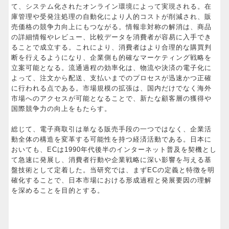
て、システム化されたオンライン環境によって実現される。在
庫管理や受発注処理の自動化により人的コストが削減され、販
売価格の競争力向上にもつながる。情報非対称の解消は、商品
の詳細情報やレビュー、比較データを消費者が容易に入手でき
ることで成立する。これにより、消費者はより合理的な購買判
断を行えるようになり、企業側も的確なマーケティング戦略を
立案可能となる。流通過程の効率化は、物流や決済の電子化に
よって、注文から配送、支払いまでのプロセスが迅速かつ正確
に行われる点である。市場規模の拡張は、国内だけでなく海外
市場へのアクセスが可能となることで、新たな顧客層の獲得や
国際競争力の向上をもたらす。
総じて、電子商取引は単なる販売手段の一つではなく、企業活
動全体の構造を変革する可能性を持つ経済活動である。日本に
おいても、ECは1990年代後半のインターネット普及を契機とし
て急速に発展し、消費者行動や企業戦略に深い影響を与える基
盤技術として定着した。当研究では、まずECの定義と特徴を明
確化することで、日本市場における形成過程と発展要因の理解
を深めることを目的とする。