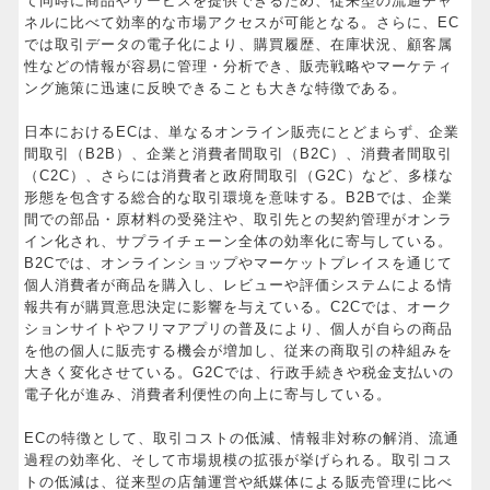
て同時に商品やサービスを提供できるため、従来型の流通チャ
ネルに比べて効率的な市場アクセスが可能となる。さらに、EC
では取引データの電子化により、購買履歴、在庫状況、顧客属
性などの情報が容易に管理・分析でき、販売戦略やマーケティ
ング施策に迅速に反映できることも大きな特徴である。
日本におけるECは、単なるオンライン販売にとどまらず、企業
間取引（B2B）、企業と消費者間取引（B2C）、消費者間取引
（C2C）、さらには消費者と政府間取引（G2C）など、多様な
形態を包含する総合的な取引環境を意味する。B2Bでは、企業
間での部品・原材料の受発注や、取引先との契約管理がオンラ
イン化され、サプライチェーン全体の効率化に寄与している。
B2Cでは、オンラインショップやマーケットプレイスを通じて
個人消費者が商品を購入し、レビューや評価システムによる情
報共有が購買意思決定に影響を与えている。C2Cでは、オーク
ションサイトやフリマアプリの普及により、個人が自らの商品
を他の個人に販売する機会が増加し、従来の商取引の枠組みを
大きく変化させている。G2Cでは、行政手続きや税金支払いの
電子化が進み、消費者利便性の向上に寄与している。
ECの特徴として、取引コストの低減、情報非対称の解消、流通
過程の効率化、そして市場規模の拡張が挙げられる。取引コス
トの低減は、従来型の店舗運営や紙媒体による販売管理に比べ