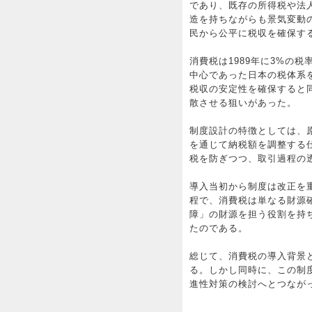
であり、既存の所得税や法
造を持ちながらも景気変動
民から公平に税収を確保す
消費税は1989年に3%の
中心であった日本の税体系
税収の安定性を確保すると
散させる狙いがあった。
制度設計の特徴としては、
を通じて納税額を調整する
税を防ぎつつ、取引過程の
導入当初から制度は改正を重ね
程で、消費税は単なる財源
障」の財源を担う役割を持
たのである。
総じて、消費税の導入背景
る。しかし同時に、この制
進性対策の検討へとつなが