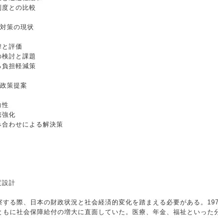
制度との比較
性対策の現状
緯と評価
の検討と課題
る負担軽減策
と政策提案
向性
携強化
組み合わせによる解決策
度設計
する際、日本の財政状況と社会経済的変化を踏まえる必要がある。1970
ともに社会保障給付の増大に直面していた。医療、年金、福祉といった