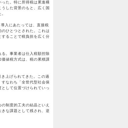
いった。特に所得税は累進構
こうした背景のもと、広く国
た。
。導入にあたっては、直接税
的のひとつとされた。これは
とすることで税負担を広く分
れる。事業者は仕入税額控除
加価値税方式は、税の累積課
。
に引き上げられてきた。この過
。すなわち「全世代型社会保
度として位置づけられていっ
めの制度的工夫の結晶といえ
大きな課題として残され、逆