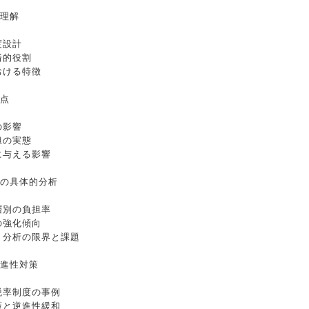
的理解
度設計
済的役割
おける特徴
題点
の影響
担の実態
に与える影響
性の具体的分析
層別の負担率
の強化傾向
づく分析の限界と課題
逆進性対策
税率制度の事例
策と逆進性緩和