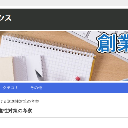
クチコミ
その他
おける逆進性対策の考察
進性対策の考察