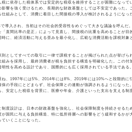
人税に依存した税体系では安定的な税収を維持することが困難になって
の影響を強く受けるため、長期的な財政基盤としては不安定であった。
る仕組みとして、消費に着目した間接税の導入が検討されるようになっ
税率で導入され、当初はその社会的受容性をめぐって大きな議論を呼んだ
を「直間比率の是正」によって見直し、間接税の比重を高めることが目
同時に、経済活動に与える歪みを最小化し、広範な消費活動を課税対象
原則としてすべての取引に一律で課税することが掲げられた点が挙げら
仕組みを採用し、最終消費者が税を負担する構造を明確化した。この付
透明性を高める設計であり、国際的にも広く採用されている手法である
、1997年には5%、2014年には8%、2019年には10%へと段階的
確保の手段にとどまらず、社会保障との連動が強調されるようになった
ち、安定した税収を背景に、医療や年金、介護といった支出を支える制
と制度設計は、日本の財政基盤を強化し、社会保障制度を持続させるた
度が国民に与える負担構造、特に低所得層への影響をどう緩和するかが
っていくことになった。