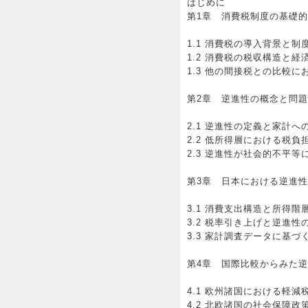
はじめに
第1章 消費税制度の基礎
1.1 消費税の導入背景と制
1.2 消費税の税収構造と経
1.3 他の間接税との比較に
第2章 逆進性の概念と問
2.1 逆進性の定義と家計へ
2.2 低所得層における税負
2.3 逆進性が社会的不平等
第3章 日本における逆進
3.1 消費支出構造と所得階
3.2 税率引き上げと逆進性
3.3 家計調査データに基
第4章 国際比較からみた
4.1 欧州諸国における軽減
4.2 北欧諸国の社会保障政