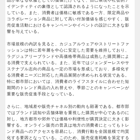
品が単なる衣服としての価値だけでなく、自己表現や社会的ア
イデンティティの象徴として認識されるようになったことを示
している。また、消費者は価格に敏感である一方、限定商品や
コラボレーション商品に対して高い付加価値を感じやすく、販
売促進活動におけるキャンペーンやイベントの設計に大きな影
響を与えている。
市場規模の内訳を見ると、カジュアルウェアやストリートファ
ッションは特に若年層を中心に安定した需要を維持しており、
ラグジュアリーブランドや高価格帯商品は成熟した購買層によ
る消費で支えられている。また、近年ではジェンダーレスやサ
ステナブル志向の商品も一定の市場を形成しており、多様化す
る消費者ニーズに対応した商品展開が求められる状況である。
特に都市部においては、消費者のライフスタイルに合わせた短
期間のトレンド商品の入れ替えや、季節ごとのキャンペーンが
重要な販売促進手段となっている。
さらに、地域差や販売チャネル別の動向も顕著である。都市部
ではブランド認知や店舗体験を重視した購買が中心であるのに
対し、地方都市や郊外では価格や利便性が購買決定に大きく影
響する。オンライン販売の普及は地方の消費者にとってもトレ
ンド商品へのアクセスを容易にし、消費行動を全国規模で均質
化する要因となっている。このため、販売促進戦略を策定する