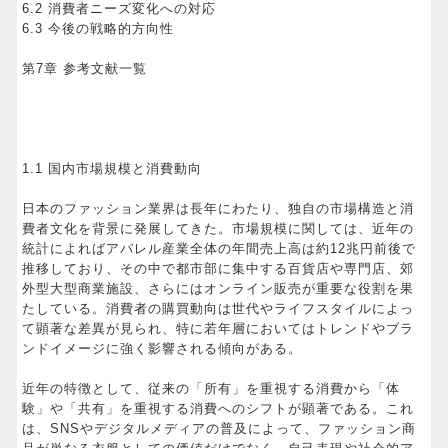
6.2 消費者ニーズ変化への対応
6.3 今後の戦略的方向性
第7章 参考文献一覧
1.1 国内市場規模と消費動向
日本のファッション業界は長年にわたり、独自の市場構造と消
費者文化を背景に発展してきた。市場規模に関しては、近年の
統計によればアパレル産業全体の年間売上高は約12兆円前後で
推移しており、その中で都市部に集中する百貨店や専門店、郊
外型大型商業施設、さらにはオンライン販売が重要な役割を果
たしている。消費者の購買動向は世代やライフスタイルによっ
て顕著な差異が見られ、特に若年層においてはトレンドやブラ
ンドイメージに強く影響される傾向がある。
近年の特徴として、従来の「所有」を重視する消費から「体
験」や「共有」を重視する消費へのシフトが顕著である。これ
は、SNSやデジタルメディアの普及によって、ファッション商