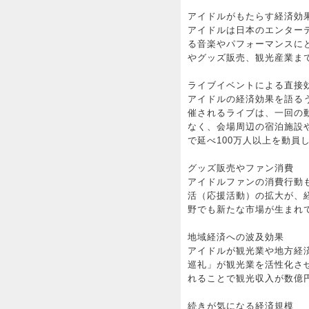
アイドルがもたらす経済効
アイドルは日本のエンター
る音楽やパフォーマンスに
やグッズ販売、観光産業ま
ライブイベントによる直接
アイドルの経済効果を語る
催されるライブは、一回の
なく、会場周辺の宿泊施設
で延べ100万人以上を動員
グッズ販売やファン消費
アイドルファンの消費行動
活（応援活動）の拡大が、
野でも新たな市場が生まれ
地域経済への波及効果
アイドルが観光業や地方経
巡礼」が観光業を活性化さ
れることで観光収入が数億
続きが気になる経済規模