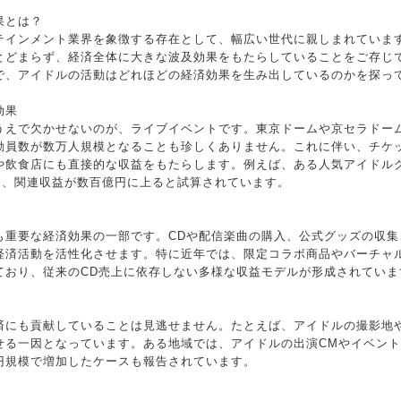
果とは？
テインメント業界を象徴する存在として、幅広い世代に親しまれていま
とどまらず、経済全体に大きな波及効果をもたらしていることをご存じ
で、アイドルの活動はどれほどの経済効果を生み出しているのかを探っ
効果
うえで欠かせないのが、ライブイベントです。東京ドームや京セラドー
動員数が数万人規模となることも珍しくありません。これに伴い、チケ
や飲食店にも直接的な収益をもたらします。例えば、ある人気アイドル
し、関連収益が数百億円に上ると試算されています。
も重要な経済効果の一部です。CDや配信楽曲の購入、公式グッズの収集
経済活動を活性化させます。特に近年では、限定コラボ商品やバーチャ
ており、従来のCD売上に依存しない多様な収益モデルが形成されていま
済にも貢献していることは見逃せません。たとえば、アイドルの撮影地
せる一因となっています。ある地域では、アイドルの出演CMやイベン
円規模で増加したケースも報告されています。