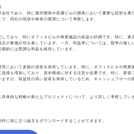
察
産会社であり、特に都市開発や高層ビルの開発において重要な役割を果
とで、同社の現状や将来の展望について考察します。
定しており、特にオフィスビルや商業施設の収益が好調です。特に、東
拠点の整備が功を奏しています。一方、利益率については、競争の激し
長期的には堅調な利益を維持しています。
運営において多額の資産を保有しています。特に、オフィスビルや商業
に負債も増加しており、資本構成に対する注意が必要です。特に、新規
いますが、収益性の高い資産を保有しているため、キャッシュフローの
む具体的な戦略や新たなプロジェクトについて、より詳しく考察してい
制作に役に立つ論文をダウンロードすることができます。