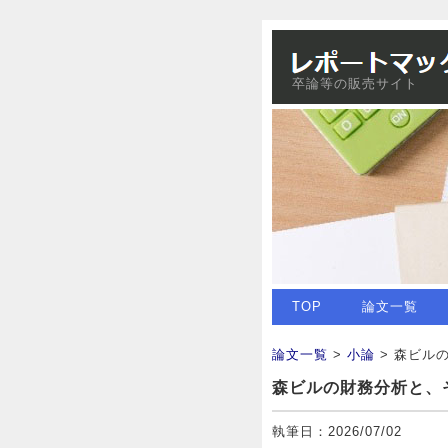
卒論等の販売サイト
TOP
論文一覧
論文一覧
>
小論
> 森ビル
森ビルの財務分析と、
執筆日：2026/07/02